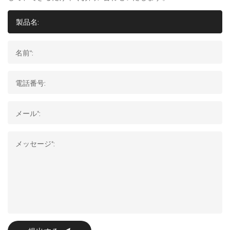
名前*:
電話番号:
メール*:
メッセージ*: